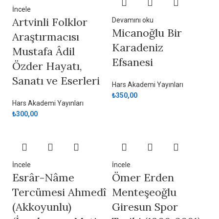
İncele
Artvinli Folklor
Devamını oku
Micanoğlu Bir
Araştırmacısı
Karadeniz
Mustafa Âdil
Efsanesi
Özder Hayatı,
Sanatı ve Eserleri
Hars Akademi Yayınları
₺
350,00
Hars Akademi Yayınları
₺
300,00
İncele
İncele
Esrâr-Nâme
Ömer Erden
Tercümesi Ahmedî
Menteşeoğlu
(Akkoyunlu)
Giresun Spor