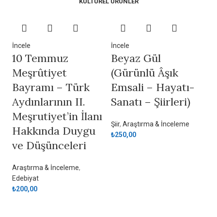
KÜLTÜREL ÜRÜNLER
İncele
İncele
10 Temmuz
Beyaz Gül
Meşrûtiyet
(Gürünlü Âşık
Bayramı – Türk
Emsali – Hayatı-
Aydınlarının II.
Sanatı – Şiirleri)
Meşrutiyet’in İlanı
Şiir
,
Araştırma & İnceleme
Hakkında Duygu
₺
250,00
ve Düşünceleri
Araştırma & İnceleme
,
Edebiyat
₺
200,00