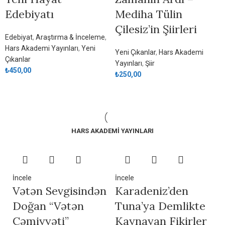
Edebiyatı
Mediha Tülin
Çilesiz’in Şiirleri
Edebiyat
,
Araştırma & İnceleme
,
Hars Akademi Yayınları
,
Yeni
Yeni Çıkanlar
,
Hars Akademi
Çıkanlar
Yayınları
,
Şiir
₺
450,00
₺
250,00
HARS AKADEMİ YAYINLARI
İncele
İncele
Vətən Sevgisindən
Karadeniz’den
Doğan “Vətən
Tuna’ya Demlikte
Cəmiyyəti”
Kaynayan Fikirler