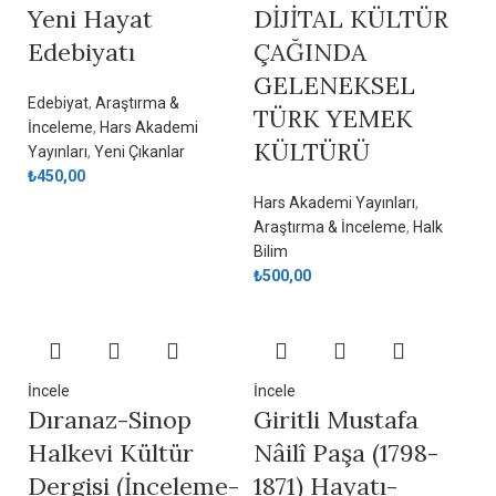
Yeni Hayat
DİJİTAL KÜLTÜR
Edebiyatı
ÇAĞINDA
GELENEKSEL
Edebiyat
,
Araştırma &
TÜRK YEMEK
İnceleme
,
Hars Akademi
KÜLTÜRÜ
Yayınları
,
Yeni Çıkanlar
₺
450,00
Hars Akademi Yayınları
,
Araştırma & İnceleme
,
Halk
Bilim
₺
500,00
İncele
İncele
Dıranaz-Sinop
Giritli Mustafa
Halkevi Kültür
Nâilî Paşa (1798-
Dergisi (İnceleme-
1871) Hayatı-