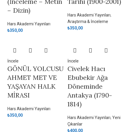
(İnceleme – Metin
Tarihi (1900-2001)
– Dizin)
Hars Akademi Yayınları
,
Araştırma & İnceleme
Hars Akademi Yayınları
₺
350,00
₺
350,00
İncele
İncele
GÖNÜL YOLCUSU
Civelek Hacı
AHMET MET VE
Ebubekir Ağa
YAŞAYAN HALK
Döneminde
MİRASI
Antakya (1790-
1814)
Hars Akademi Yayınları
₺
350,00
Hars Akademi Yayınları
,
Yeni
Çıkanlar
₺
400,00