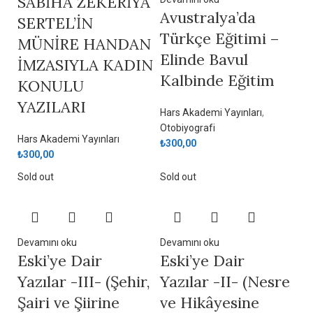
SABİHA ZEKERİYA
Avustralya’da
SERTEL’İN
Türkçe Eğitimi –
MÜNİRE HANDAN
Elinde Bavul
İMZASIYLA KADIN
Kalbinde Eğitim
KONULU
YAZILARI
Hars Akademi Yayınları
,
Otobiyografi
Hars Akademi Yayınları
₺
300,00
₺
300,00
Sold out
Sold out
Devamını oku
Devamını oku
Eski’ye Dair
Eski’ye Dair
Yazılar -III- (Şehir,
Yazılar -II- (Nesre
Şairi ve Şiirine
ve Hikâyesine