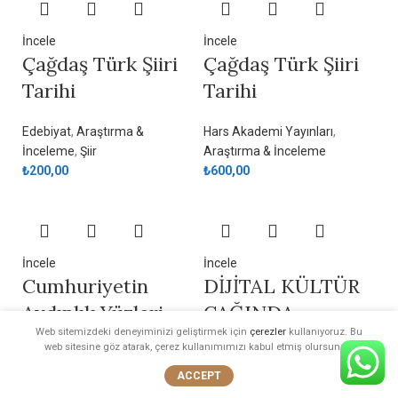
İncele
İncele
Çağdaş Türk Şiiri
Çağdaş Türk Şiiri
Tarihi
Tarihi
Edebiyat
,
Araştırma &
Hars Akademi Yayınları
,
İnceleme
,
Şiir
Araştırma & İnceleme
₺
200,00
₺
600,00
İncele
İncele
Cumhuriyetin
DİJİTAL KÜLTÜR
Aydınlık Yüzleri
ÇAĞINDA
Web sitemizdeki deneyiminizi geliştirmek için
çerezler
kullanıyoruz. Bu
Ordu ve Yeşil Ordu
GELENEKSEL
web sitesine göz atarak, çerez kullanımımızı kabul etmiş olursunuz.
Dergileri
TÜRK YEMEK
ACCEPT
KÜLTÜRÜ