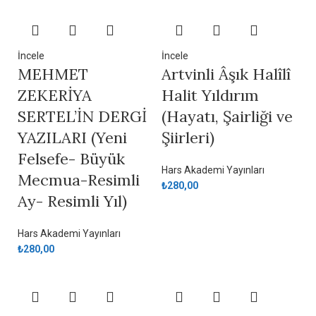
İncele
İncele
MEHMET
Artvinli Âşık Halîlî
ZEKERİYA
Halit Yıldırım
SERTEL’İN DERGİ
(Hayatı, Şairliği ve
YAZILARI (Yeni
Şiirleri)
Felsefe- Büyük
Hars Akademi Yayınları
Mecmua-Resimli
₺
280,00
Ay- Resimli Yıl)
Hars Akademi Yayınları
₺
280,00