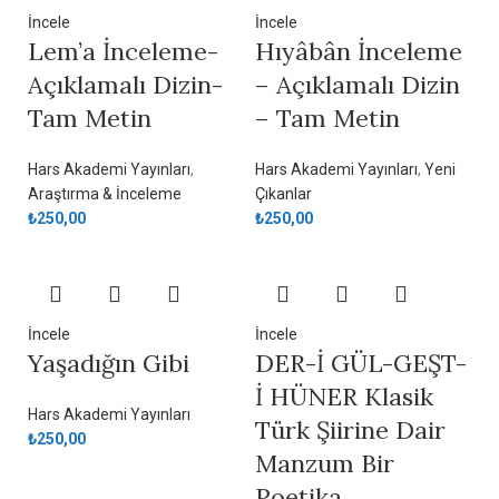
İncele
İncele
Lem’a İnceleme-
Hıyâbân İnceleme
Açıklamalı Dizin-
– Açıklamalı Dizin
Tam Metin
– Tam Metin
Hars Akademi Yayınları
,
Hars Akademi Yayınları
,
Yeni
Araştırma & İnceleme
Çıkanlar
₺
250,00
₺
250,00
İncele
İncele
Yaşadığın Gibi
DER-İ GÜL-GEŞT-
İ HÜNER Klasik
Hars Akademi Yayınları
Türk Şiirine Dair
₺
250,00
Manzum Bir
Poetika