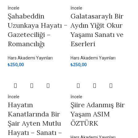
İncele
İncele
Şahabeddin
Galatasaraylı Bir
Uzunkaya Hayatı −
Aydın Yiğit Okur
Gazeteciliği –
Yaşamı Sanatı ve
Romancılığı
Eserleri
Hars Akademi Yayınları
Hars Akademi Yayınları
₺
250,00
₺
250,00
İncele
İncele
Hayatın
Şiire Adanmış Bir
Kanatlarında Bir
Yaşam ASIM
Şair Ayten Mutlu
ÖZTÜRK
Hayatı – Sanatı –
Hars Akademi Yayınları