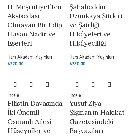
II. Meşrutiyet’ten
Şahabeddin
Aksisedası
Uzunkaya Şiirleri
Olmayan Bir Edip
ve Şairliği
Hasan Nadir ve
Hikâyeleri ve
Eserleri
Hikâyeciliği
Hars Akademi Yayınları
Hars Akademi Yayınları
₺
220,00
₺
230,00
İncele
İncele
Filistin Davasında
Yusuf Ziya
İki Önemli
Şişman’ın Hakikat
Osmanlı Ailesi
Gazetesindeki
Hüseynîler ve
Başyazıları