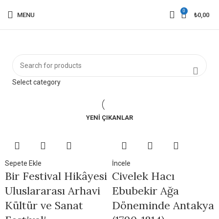
0
MENU
₺
0,00
Select category
YENI ÇIKANLAR
Sepete Ekle
İncele
Bir Festival Hikâyesi
Civelek Hacı
Uluslararası Arhavi
Ebubekir Ağa
Kültür ve Sanat
Döneminde Antakya