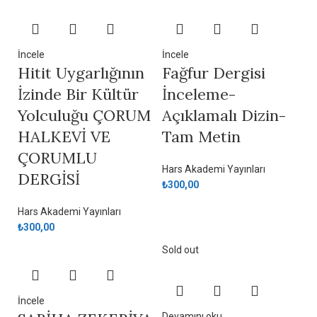
İncele
İncele
Hitit Uygarlığının
Fağfur Dergisi
İzinde Bir Kültür
İnceleme-
Yolculuğu ÇORUM
Açıklamalı Dizin-
HALKEVİ VE
Tam Metin
ÇORUMLU
Hars Akademi Yayınları
DERGİSİ
₺
300,00
Hars Akademi Yayınları
₺
300,00
Sold out
İncele
Devamını oku