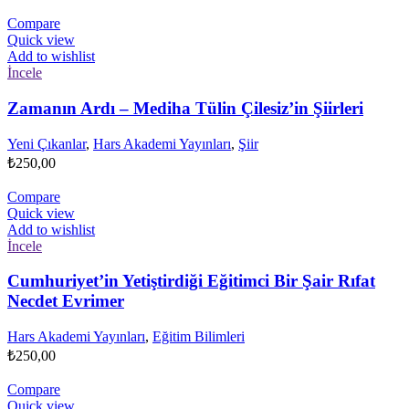
Compare
Quick view
Add to wishlist
İncele
Zamanın Ardı – Mediha Tülin Çilesiz’in Şiirleri
Yeni Çıkanlar
,
Hars Akademi Yayınları
,
Şiir
₺
250,00
Compare
Quick view
Add to wishlist
İncele
Cumhuriyet’in Yetiştirdiği Eğitimci Bir Şair Rıfat
Necdet Evrimer
Hars Akademi Yayınları
,
Eğitim Bilimleri
₺
250,00
Compare
Quick view