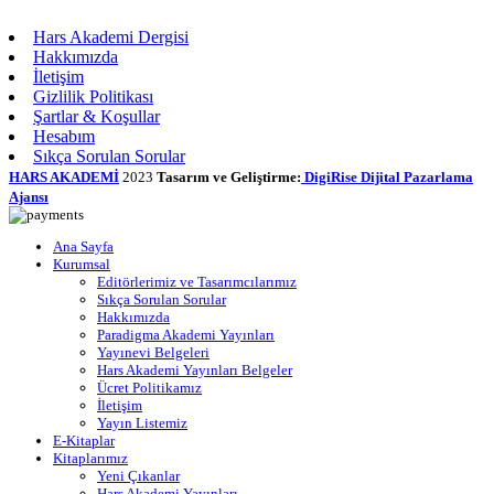
Hars Akademi Dergisi
Hakkımızda
İletişim
Gizlilik Politikası
Şartlar & Koşullar
Hesabım
Sıkça Sorulan Sorular
HARS AKADEMİ
2023
Tasarım ve Geliştirme:
DigiRise Dijital Pazarlama
Ajansı
Ana Sayfa
Kurumsal
Editörlerimiz ve Tasarımcılarımız
Sıkça Sorulan Sorular
Hakkımızda
Paradigma Akademi Yayınları
Yayınevi Belgeleri
Hars Akademi Yayınları Belgeler
Ücret Politikamız
İletişim
Yayın Listemiz
E-Kitaplar
Kitaplarımız
Yeni Çıkanlar
Hars Akademi Yayınları