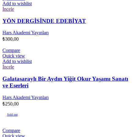
Add to wishlist
İncele
YÖN DERGİSİNDE EDEBİYAT
Hars Akademi Yayınları
₺
300,00
Compare
Quick view
Add to wishlist
İncele
Galatasaraylı Bir Aydın Yiğit Okur Yaşamı Sanatı
ve Eserleri
Hars Akademi Yayınları
₺
250,00
Sold out
Compare
Quick view