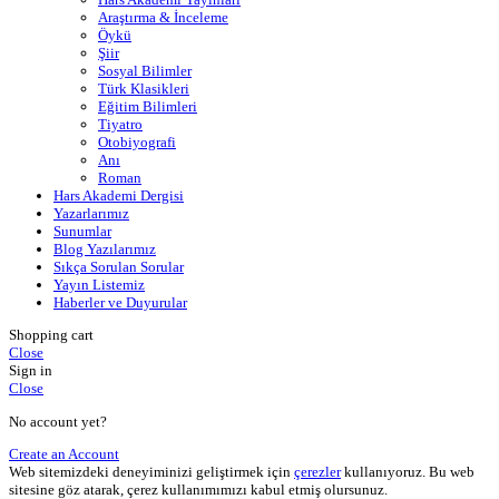
Araştırma & İnceleme
Öykü
Şiir
Sosyal Bilimler
Türk Klasikleri
Eğitim Bilimleri
Tiyatro
Otobiyografi
Anı
Roman
Hars Akademi Dergisi
Yazarlarımız
Sunumlar
Blog Yazılarımız
Sıkça Sorulan Sorular
Yayın Listemiz
Haberler ve Duyurular
Shopping cart
Close
Sign in
Close
No account yet?
Create an Account
Web sitemizdeki deneyiminizi geliştirmek için
çerezler
kullanıyoruz. Bu web
sitesine göz atarak, çerez kullanımımızı kabul etmiş olursunuz.