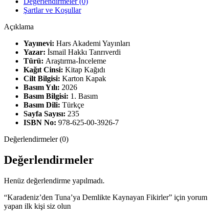
Değerlendirmeler (0)
Şartlar ve Koşullar
Açıklama
Yayınevi:
Hars Akademi Yayınları
Yazar:
İsmail Hakkı Tanrıverdi
Türü:
Araştırma-İnceleme
Kağıt Cinsi:
Kitap Kağıdı
Cilt Bilgisi:
Karton Kapak
Basım Yılı:
2026
Basım Bilgisi:
1. Basım
Basım Dili:
Türkçe
Sayfa Sayısı:
235
ISBN No:
978-625-00-3926-7
Değerlendirmeler (0)
Değerlendirmeler
Henüz değerlendirme yapılmadı.
“Karadeniz’den Tuna’ya Demlikte Kaynayan Fikirler” için yorum
yapan ilk kişi siz olun