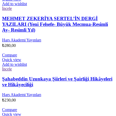
Add to wishlist
İncele
MEHMET ZEKERİYA SERTEL’İN DERGİ
YAZILARI (Yeni Felsefe- Büyük Mecmua-Resimli
Ay- Resimli Yıl)
Hars Akademi Yayınları
₺
280,00
Compare
Quick view
Add to wishlist
İncele
Şahabeddin Uzunkaya Şiirleri ve Şairliği Hikâyeleri
ve Hikâyeciliği
Hars Akademi Yayınları
₺
230,00
Compare
Quick view