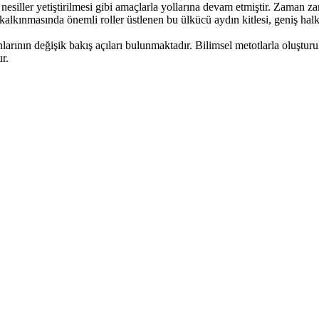
 nesiller yetiştirilmesi gibi amaçlarla yollarına devam etmiştir. Zaman 
ke kalkınmasında önemli roller üstlenen bu ülkücü aydın kitlesi, geniş ha
arının değişik bakış açıları bulunmaktadır. Bilimsel metotlarla oluşturu
r.