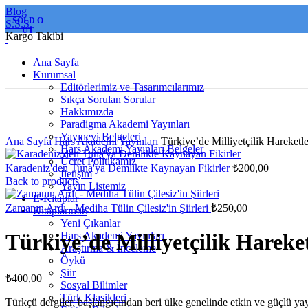
Blog
SOLD O
S.S.S.
UT
Kargo Takibi
Ana Sayfa
Kurumsal
Editörlerimiz ve Tasarımcılarımız
Sıkça Sorulan Sorular
Hakkımızda
Paradigma Akademi Yayınları
Click to enlarge
Yayınevi Belgeleri
Ana Sayfa
Hars Akademi Yayınları
Türkiye’de Milliyetçilik Hareketl
Hars Akademi Yayınları Belgeler
Ücret Politikamız
Karadeniz'den Tuna'ya Demlikte Kaynayan Fikirler
₺
200,00
İletişim
Back to products
Yayın Listemiz
E-Kitaplar
Zamanın Ardı - Mediha Tülin Çilesiz'in Şiirleri
₺
250,00
Kitaplarımız
Yeni Çıkanlar
Hars Akademi Yayınları
Türkiye’de Milliyetçilik Hareke
Araştırma & İnceleme
Öykü
Şiir
₺
400,00
Sosyal Bilimler
Türk Klasikleri
Türkçü dergiler, başlangıcından beri ülke genelinde etkin ve güçlü y