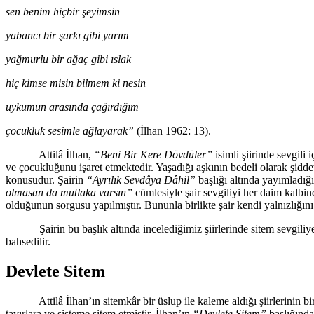
sen benim hiçbir şeyimsin
yabancı bir şarkı gibi yarım
yağmurlu bir ağaç gibi ıslak
hiç kimse misin bilmem ki nesin
uykumun arasında çağırdığım
çocukluk sesimle ağlayarak”
(İlhan 1962: 13).
Attilâ İlhan,
“Beni Bir Kere Dövdüler”
isimli şiirinde sevgili
ve çocukluğunu işaret etmektedir. Yaşadığı aşkının bedeli olarak şidde
konusudur. Şairin
“Ayrılık Sevdâya Dâhil”
başlığı altında yayımladığ
olmasan da mutlaka varsın”
cümlesiyle şair sevgiliyi her daim kalbin
olduğunun sorgusu yapılmıştır. Bununla birlikte şair kendi yalnızlığını b
Şairin bu başlık altında incelediğimiz şiirlerinde sitem sevgiliye 
bahsedilir.
Devlete Sitem
Attilâ İlhan’ın sitemkâr bir üslup ile kaleme aldığı şiirlerinin birç
tavırlara ve sisteme sitem etmiştir. İlhan’ın
“Devlete Sitem”
başlığında