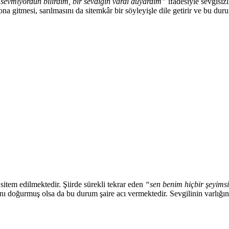
sevmiyordun bilirdim, bir sevdiğin vardı duyardım”
ifadesiyle sevgisizl
na gitmesi, sarılmasını da sitemkâr bir söyleyişle dile getirir ve bu durum
sitem edilmektedir. Şiirde sürekli tekrar eden
“sen benim hiçbir şeyims
cını doğurmuş olsa da bu durum şaire acı vermektedir. Sevgilinin varlığ