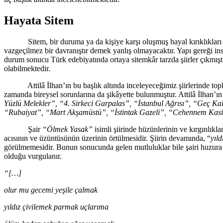
Hayata Sitem
Sitem, bir duruma ya da kişiye karşı oluşmuş hayal kırıklıkları sonu
vazgeçilmez bir davranıştır demek yanlış olmayacaktır. Yapı gereği insa
durum sonucu Türk edebiyatında ortaya sitemkâr tarzda şiirler çıkmıştır
olabilmektedir.
Attilâ İlhan’ın bu başlık altında inceleyeceğimiz şiirlerinde toplum
zamanda bireysel sorunlarına da şikâyette bulunmuştur. Attilâ İlhan’ı
Yüzlü Melekler”, “4. Sirkeci Garpalas”, “İstanbul Ağrısı”, “Geç K
“Rubaiyat”, “Mart Akşamüstü”, “İstintak Gazeli”, “Cehennem Kas
Şair
“Ölmek Yasak”
isimli şiirinde hüzünlerinin ve kırgınlık
acısının ve üzüntüsünün üzerinin örtülmesidir. Şiirin devamında, “
yıl
görülmemesidir. Bunun sonucunda gelen mutluluklar bile şairi huzura
olduğu vurgulanır.
“[…]
olur mu gecemi yeşile çalmak
yıldız çivilemek parmak uçlarıma