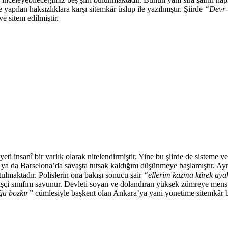
 yapılan haksızlıklara karşı sitemkâr üslup ile yazılmıştır. Şiirde
“Devr-
ve sitem edilmiştir.
iyeti insanî bir varlık olarak nitelendirmiştir. Yine bu şiirde de sisteme
a ya da Barselona’da savaşta tutsak kaldığını düşünmeye başlamıştır. Ay
utulmaktadır. Polislerin ona bakışı sonucu şair
“ellerim kazma kürek ay
ne işçi sınıfını savunur. Devleti soyan ve dolandıran yüksek zümreye men
ağa bozkır”
cümlesiyle başkent olan Ankara’ya yani yönetime sitemkâr b