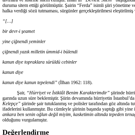
duruma sitem ettiği görülmüştür. Şairin “Ferda” isimli şiiri yönetime ve
halka verdiği sözü tutmaması, sürgünler gerçekleştirilmesi eleştirilmiş 
“[…]
bir devr-i şeamet
yine çiğnendi yeminler
çiğnendi yazık milletin ümmid-i bülendi
kanun diye topraklara sürüldü cebinler
kanun diye
kanun diye kanun tepelendi”
(İlhan 1962: 118).
Şair,
“Hürriyet ve İstiklâl Benim Karakterimdir”
şiirinde hürr
garında uzun süre beklemiştir. Şiirin devamında hürriyetin İstanbul’d
Kelepçe”
şiirinde şair tutuklanmış ve polisler tarafından göz altında t
ifadelerini kullanmıştır. Bu cümleyle şiirinin başında yaptığı gibi yi
ankara ben senin oğlun değil miyim, kasketimin altında tepeden tırn
olduğunu vurgulamıştır.
Değerlendirme