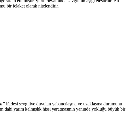
iğe sitem edilmiştir. Şiirin devamında sevgilinin aşığı eleştirilir. Bu
u bir felaket olarak nitelendirir.
in”
ifadesi sevgiliye duyulan yabancılaşma ve uzaklaşma durumunu
ının dahi yarım kalmışlık hissi yaratmasının yanında yokluğu büyük bir