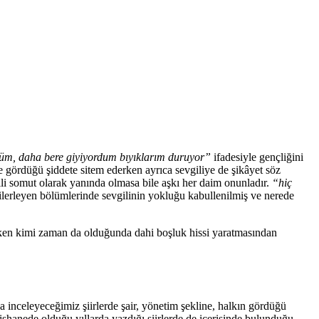
düm, daha bere giyiyordum bıyıklarım duruyor”
ifadesiyle gençliğini
e gördüğü şiddete sitem ederken ayrıca sevgiliye de şikâyet söz
gili somut olarak yanında olmasa bile aşkı her daim onunladır.
“hiç
n ilerleyen bölümlerinde sevgilinin yokluğu kabullenilmiş ve nerede
rken kimi zaman da olduğunda dahi boşluk hissi yaratmasından
 inceleyeceğimiz şiirlerde şair, yönetim şekline, halkın gördüğü
ishanede olduğu yıllarda yazdığı şiirlerde de içerisinde bulunduğu