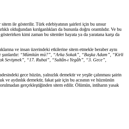
m ile gösterilir. Türk edebiyatının şairleri için bu unsur
rlıklı olduğundan kırılganlıkları da bununla doğru orantılıdır. Ve bu
ni gösterirken kimi zaman bu sitemler hayata ya da yaratana karşı da
larına ve insan üzerindeki etkilerine sitem etmekle beraber aynı
r şunlardır:
“Mümkün mü?”, “Arka Sokak”, “Başka Adam”, “Kirli
ak Sevişmek”, “17. Rubai”, “Sultân-ı Yegâh”, “3. Gece”,
adesindeki gece hüzün, yalnızlık demektir ve yeşile çalınması şairin
luk ve aydınlık demektir, fakat şair için bu acısının ve hüznünün
rulmadan gerçekleştiğinden sitem edilir. Ölümün, intiharın yasak