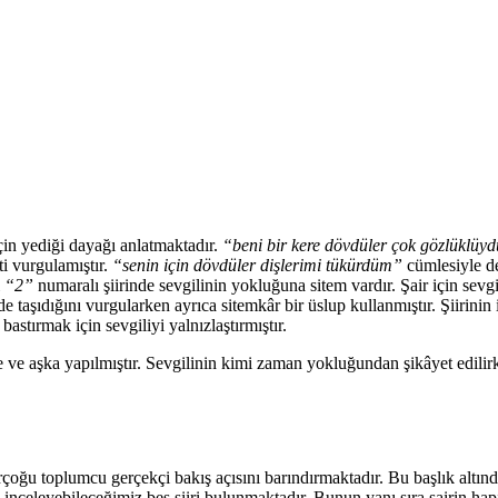
 için yediği dayağı anlatmaktadır.
“beni bir kere dövdüler çok gözlüklüy
ti vurgulamıştır.
“senin için dövdüler dişlerimi tükürdüm”
cümlesiyle d
ı
“2”
numaralı şiirinde sevgilinin yokluğuna sitem vardır. Şair için sev
de taşıdığını vurgularken ayrıca sitemkâr bir üslup kullanmıştır. Şiirini
astırmak için sevgiliyi yalnızlaştırmıştır.
ve aşka yapılmıştır. Sevgilinin kimi zaman yokluğundan şikâyet edili
oğu toplumcu gerçekçi bakış açısını barındırmaktadır. Bu başlık altında
 inceleyebileceğimiz beş şiiri bulunmaktadır. Bunun yanı sıra şairin hap