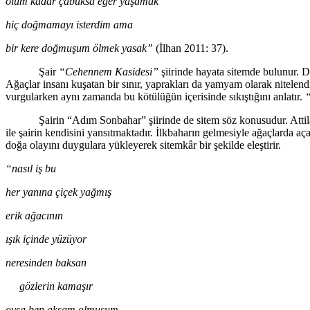
ölüm kadar çabuksa eğer yaşamak
hiç doğmamayı isterdim ama
bir kere doğmuşum ölmek yasak”
(İlhan 2011: 37).
Şair
“Cehennem Kasidesi”
şiirinde hayata sitemde bulunur. Dü
Ağaçlar insanı kuşatan bir sınır, yaprakları da yamyam olarak nitelend
vurgularken aynı zamanda bu kötülüğün içerisinde sıkıştığını anlatır.
“
Şairin “Adım Sonbahar” şiirinde de sitem söz konusudur. Attilâ İlh
ile şairin kendisini yansıtmaktadır. İlkbaharın gelmesiyle ağaçlarda aç
doğa olayını duygulara yükleyerek sitemkâr bir şekilde eleştirir.
“nasıl iş bu
her yanına çiçek yağmış
erik ağacının
ışık içinde yüzüyor
neresinden baksan
gözlerin kamaşır
oysa ben akşam olmuşum