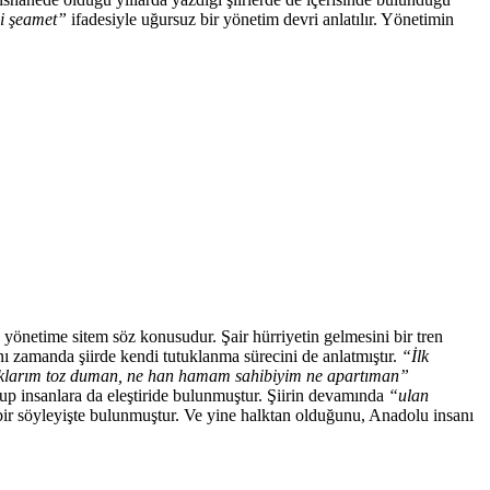
i şeamet”
ifadesiyle uğursuz bir yönetim devri anlatılır. Yönetimin
 ve yönetime sitem söz konusudur. Şair hürriyetin gelmesini bir tren
nı zamanda şiirde kendi tutuklanma sürecini de anlatmıştır.
“İlk
aklarım toz duman, ne han hamam sahibiyim ne apartıman”
sup insanlara da eleştiride bulunmuştur. Şiirin devamında
“ulan
ir söyleyişte bulunmuştur. Ve yine halktan olduğunu, Anadolu insanı