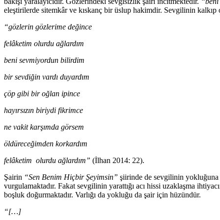
bakışı yaralayıcıdır. Gözlerindeki sevgisizlik şairi incitmektedir.
“beni 
eleştirilerde sitemkâr ve kıskanç bir üslup hakimdir. Sevgilinin kalkıp o
“gözlerin gözlerime değince
felâketim olurdu ağlardım
beni sevmiyordun bilirdim
bir sevdiğin vardı duyardım
çöp gibi bir oğlan ipince
hayırsızın biriydi fikrimce
ne vakit karşımda görsem
öldüreceğimden korkardım
felâketim olurdu ağlardım”
(İlhan 2014: 22).
Şairin
“Sen Benim Hiçbir Şeyimsin”
şiirinde de sevgilinin yokluğuna 
vurgulamaktadır. Fakat sevgilinin yarattığı acı hissi uzaklaşma ihtiya
boşluk doğurmaktadır. Varlığı da yokluğu da şair için hüzündür.
“[…]