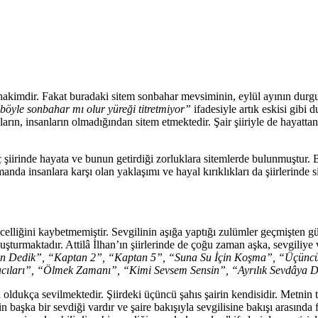
mdir. Fakat buradaki sitem sonbahar mevsiminin, eylül ayının durgunl
böyle sonbahar mı olur yüreği titretmiyor”
ifadesiyle artık eskisi gibi
kların, insanların olmadığından sitem etmektedir. Şair şiiriyle de hayat
 şiirinde hayata ve bunun getirdiği zorluklara sitemlerde bulunmuştur. B
manda insanlara karşı olan yaklaşımı ve hayal kırıklıkları da şiirlerinde s
ini kaybetmemiştir. Sevgilinin aşığa yaptığı zulümler geçmişten günümü
oluşturmaktadır. Attilâ İlhan’ın şiirlerinde de çoğu zaman aşka, sevgiliye
 Dedik”, “Kaptan 2”, “Kaptan 5”, “Suna Su İçin Koşma”, “Üçüncü Ş
cıları”, “Ölmek Zamanı”, “Kimi Sevsem Sensin”, “Ayrılık Sevdâya D
a oldukça sevilmektedir. Şiirdeki üçüncü şahıs şairin kendisidir. Metnin 
 başka bir sevdiği vardır ve şaire bakışıyla sevgilisine bakışı arasında