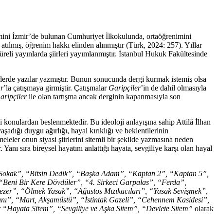
i İzmir’de bulunan Cumhuriyet İlkokulunda, ortaöğrenimini
ılmış, öğrenim hakkı elinden alınmıştır (Türk, 2024: 257). Yıllar
üreli yayınlarda şiirleri yayımlanmıştır. İstanbul Hukuk Fakültesinde
lerde yazılar yazmıştır. Bunun sonucunda dergi kurmak istemiş olsa
r
’la çatışmaya girmiştir. Çatışmalar
Garipçiler
’in de dahil olmasıyla
aripçiler
ile olan tartışma ancak derginin kapanmasıyla son
konulardan beslenmektedir. Bu ideoloji anlayışına sahip Attilâ İlhan
yaşadığı duygu ağırlığı, hayal kırıklığı ve beklentilerinin
leler onun siyasi şiirlerini sitemli bir şekilde yazmasına neden
 Yanı sıra bireysel hayatını anlattığı hayata, sevgiliye karşı olan hayal
okak”, “Bitsin Dedik”, “Başka Adam”, “Kaptan 2”, “Kaptan 5”,
“Beni Bir Kere Dövdüler”, “4. Sirkeci Garpalas”, “Ferda”,
ezer”, “Ölmek Yasak”, “Ağustos Mızıkacıları”, “Yasak Sevişmek”,
anı”, “Mart, Akşamüstü”, “İstintak Gazeli”, “Cehennem Kasidesi”,
r
“Hayata Sitem”, “Sevgiliye ve Aşka Sitem”, “Devlete Sitem”
olarak