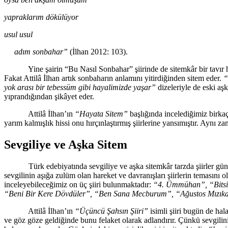
yapraklarım dökülüyor
usul usul
adım sonbahar”
(İlhan 2012: 103).
Yine şairin “Bu Nasıl Sonbahar” şiirinde de sitemkâr bir tavır haki
Fakat Attilâ İlhan artık sonbaharın anlamını yitirdiğinden sitem eder.
“
yok arası bir tebessüm gibi hayalimizde yaşar”
dizeleriyle de eski aş
yıprandığından şikâyet eder.
Attilâ İlhan’ın
“Hayata Sitem”
başlığında incelediğimiz birkaç
yarım kalmışlık hissi onu hırçınlaştırmış şiirlerine yansımıştır. Aynı za
Sevgiliye ve Aşka Sitem
Türk edebiyatında sevgiliye ve aşka sitemkâr tarzda şiirler güncelliğ
sevgilinin aşığa zulüm olan hareket ve davranışları şiirlerin temasını 
inceleyebileceğimiz on üç şiiri bulunmaktadır:
“4. Ümmühan”, “Bitsin
“Beni Bir Kere Dövdüler”, “Ben Sana Mecburum”, “Ağustos Mızıka
Attilâ İlhan’ın
“Üçüncü Şahsın Şiiri”
isimli şiiri bugün de hal
ve göz göze geldiğinde bunu felaket olarak adlandırır. Çünkü sevgilinin