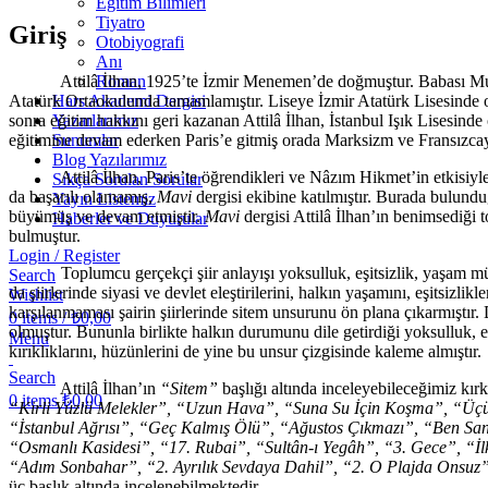
Eğitim Bilimleri
Tiyatro
Giriş
Otobiyografi
Anı
Roman
Attilâ İlhan, 1925’te İzmir Menemen’de doğmuştur. Babası Muharr
Hars Akademi Dergisi
Atatürk Ortaokulunda tamamlamıştır. Liseye İzmir Atatürk Lisesinde o
Yazarlarımız
sonra eğitim hakkını geri kazanan Attilâ İlhan, İstanbul Işık Lisesind
Sunumlar
eğitimine devam ederken Paris’e gitmiş orada Marksizm ve Fransızcay
Blog Yazılarımız
Attilâ İlhan, Paris’te öğrendikleri ve Nâzım Hikmet’in etkisiyle to
Sıkça Sorulan Sorular
da başarılı olamamış,
Mavi
dergisi ekibine katılmıştır. Burada bulund
Yayın Listemiz
büyümüş ve devam etmiştir.
Mavi
dergisi Attilâ İlhan’ın benimsediği
Haberler ve Duyurular
bulmuştur.
Login / Register
Toplumcu gerçekçi şiir anlayışı yoksulluk, eşitsizlik, yaşam mücadel
Search
da şiirlerinde siyasi ve devlet eleştirilerini, halkın yaşamını, eşitsizli
Wishlist
karşılanmaması şairin şiirlerinde sitem unsurunu ön plana çıkarmıştır.
0
items
/
₺
0,00
olmuştur. Bununla birlikte halkın durumunu dile getirdiği yoksulluk, eşit
Menu
kırıklıklarını, hüzünlerini de yine bu unsur çizgisinde kaleme almıştır.
Search
Attilâ İlhan’ın
“Sitem”
başlığı altında inceleyebileceğimiz kırk
0
items
₺
0,00
“Kirli Yüzlü Melekler”, “Uzun Hava”, “Suna Su İçin Koşma”, “Üçün
“İstanbul Ağrısı”, “Geç Kalmış Ölü”, “Ağustos Çıkmazı”, “Ben San
“Osmanlı Kasidesi”, “17. Rubai”, “Sultân-ı Yegâh”, “3. Gece”, “İl
“Adım Sonbahar”, “2. Ayrılık Sevdaya Dahil”, “2. O Plajda Onsuz
üç başlık altında incelenebilmektedir.