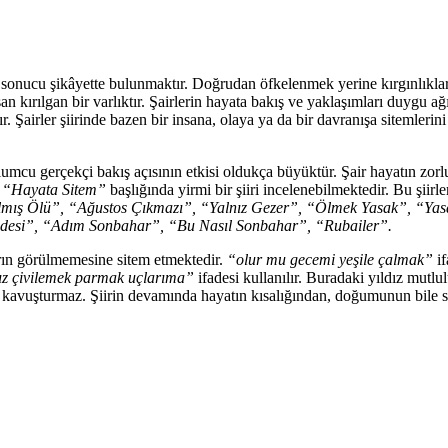
cu şikâyette bulunmaktır. Doğrudan öfkelenmek yerine kırgınlıklar site
n kırılgan bir varlıktır. Şairlerin hayata bakış ve yaklaşımları duygu ağı
. Şairler şiirinde bazen bir insana, olaya ya da bir davranışa sitemleri
cu gerçekçi bakış açısının etkisi oldukça büyüktür. Şair hayatın zorluk
n
“Hayata Sitem”
başlığında yirmi bir şiiri incelenebilmektedir. Bu şiirle
almış Ölü”, “Ağustos Çıkmazı”, “Yalnız Gezer”, “Ölmek Yasak”, “Yas
idesi”, “Adım Sonbahar”, “Bu Nasıl Sonbahar”, “Rubailer”.
ların görülmemesine sitem etmektedir.
“olur mu gecemi yeşile çalmak”
if
dız çivilemek parmak uçlarıma”
ifadesi kullanılır. Buradaki yıldız mutlu
 kavuşturmaz. Şiirin devamında hayatın kısalığından, doğumunun bile so