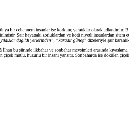
nya bir cehennem insanlar ise korkunç yaratıklar olarak adlandırılır. Bu
irilmiştir. Şair hayattaki zorluklardan ve kötü niyetli insanlardan sitem
yıldızlar dağıldı yerlerinden”, “karadır güneş”
dizeleriyle şair karanl
an bu şiirinde ilkbahar ve sonbahar mevsimleri arasında kıyaslama ya
an çiçek mutlu, huzurlu bir insanı yansıtır. Sonbaharda ise dökülen çiçek