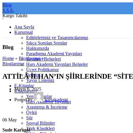
Blog
S.S.S.
Kargo Takibi
Ana Sayfa
Kurumsal
Editörlerimiz ve Tasarımcılarımız
Sıkça Sorulan Sorular
Blog
Hakkımızda
Paradigma Akademi Yayınları
Home
»
Bloglarımız
»
Yayınevi Belgeleri
Bloglarımız
Hars Akademi Yayınları Belgeler
Ücret Politikamız
İletişim
ATTİLÂ İLHAN’IN ŞİİRLERİNDE “SİT
Yayın Listemiz
E-Kitaplar
Mayıs 6, 2025
Kitaplarımız
Yeni Çıkanlar
Posted by
harsakademi
Hars Akademi Yayınları
Araştırma & İnceleme
Öykü
Şiir
06
May
Sosyal Bilimler
Türk Klasikleri
Sude Karagöl