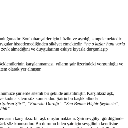
uğunadır. Sonbahar şairler için hüzün ve ayrılığı simgelemektedir.
 duygular hissedemediğinden şikâyet etmektedir.
“ne o kızlar hani varla
tan zevk almadığını ve duygularının eskiye kıyasla durgunlaşıp
eklentilerinin karşılanmaması, yılların şair üzerindeki yorgunluğu ve
item olarak yer almıştır.
ze şiirlerde sitemli bir şekilde anlatılmıştır. Karşılıksız aşk,
 ve kadına sitem söz konusudur. Şairin bu başlık altında
ahsın Şiiri”, “Fabrika Durağı”, “Sen Benim Hiçbir Şeyimsin”,
âhil”
.
temasını karşılıksız bir aşk oluşturmaktadır. Şair sevgiliyi gördüğünde
 fark söz konusudur. Bu durumu bilen şair için sevgilinin kendisine