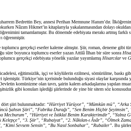
em Bedrettin Bey, annesi Perihan Memnune Hanım’dır. İlköğrenimin
kurken Nâzım Hikmet’in kitaplarıyla yakalanmasından dolayı okuldan at
e öğrenimini tamamlamıştır. Bu dönemde edebiyata merakı artmış farklı s
ı öğrenmiştir.
plumcu gerçekçi eserler kaleme almıştır. Şiir, roman, deneme gibi tür
uğu süre boyunca toplumcu eserler yazan Attilâ İlhan bir süre sonra
Hisa
 toplumcu gerçekçi edebiyata yönelik yazılar yayımlamış
Hisarcılar
ve
G
esi, eğitimsizlik, işçi ve köylülerin ezilmesi, sömürülme, baskı gibi 
kleri işlemiştir. Türkiye’nin içerisinde bulunduğu siyasi olaylar karşısında 
 Devletin komünizme olan tavrı, şairin kalem arkadaşlarına yapılan muame
sizlik gibi konuları işlediği şiirlerinde de yine bir sitem söz konusudur.
 dört şiiri bulunmaktadır:
“Hürriyet Yürüyor”, “Mümkün mü”, “Arka S
cü Şahsın Şiiri”, “Fabrika Durağı”, “Sen Benim Hiçbir Şeyimsin”, 
a Mecburum”, “Hürriyet ve İstiklal Benim Karakterimdir”, “Yalnız G
k Kelepçe”, “3. Şiir”, “Rubaiyat”, “2. Nâkılan-ı Âsâr”, “Ölmek Zam
”, “Kimi Sevsem Sensin”, “Bu Nasıl Sonbahar”, “Rubailer”
. Bu şiirle